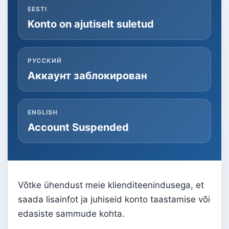
EESTI
Konto on ajutiselt suletud
РУССКИЙ
Аккаунт заблокирован
ENGLISH
Account Suspended
Võtke ühendust meie klienditeenindusega, et
saada lisainfot ja juhiseid konto taastamise või
edasiste sammude kohta.