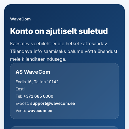
WaveCom
Konto on ajutiselt suletud
Käesolev veebileht ei ole hetkel kättesaadav.
Täiendava info saamiseks palume võtta ühendust
meie klienditeenindusega.
AS WaveCom
Endla 16, Tallinn 10142
Eesti
Tel:
+372 685 0000
E-post:
support@wavecom.ee
Veeb:
wavecom.ee