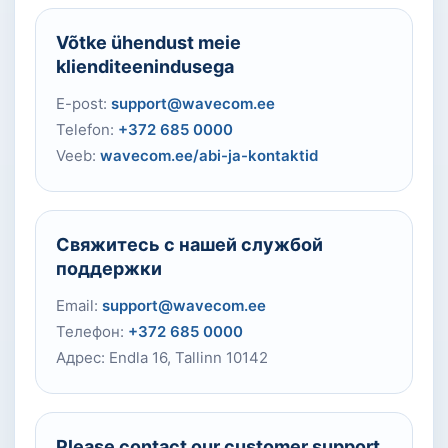
Võtke ühendust meie
klienditeenindusega
E-post:
support@wavecom.ee
Telefon:
+372 685 0000
Veeb:
wavecom.ee/abi-ja-kontaktid
Свяжитесь с нашей службой
поддержки
Email:
support@wavecom.ee
Телефон:
+372 685 0000
Адрес: Endla 16, Tallinn 10142
Please contact our customer support