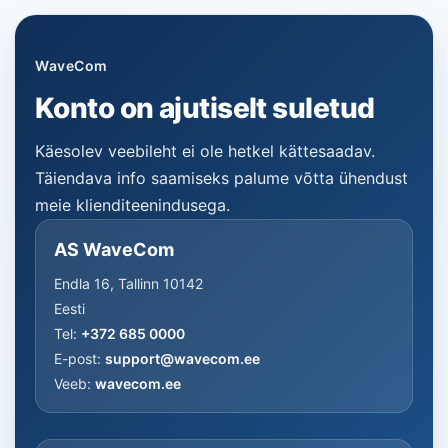
WaveCom
Konto on ajutiselt suletud
Käesolev veebileht ei ole hetkel kättesaadav.
Täiendava info saamiseks palume võtta ühendust
meie klienditeenindusega.
AS WaveCom
Endla 16, Tallinn 10142
Eesti
Tel:
+372 685 0000
E-post:
support@wavecom.ee
Veeb:
wavecom.ee