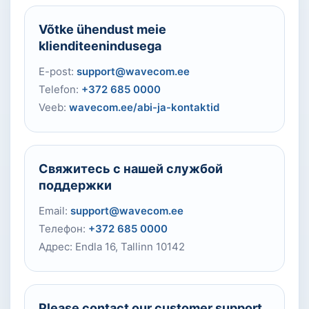
Võtke ühendust meie
klienditeenindusega
E-post:
support@wavecom.ee
Telefon:
+372 685 0000
Veeb:
wavecom.ee/abi-ja-kontaktid
Свяжитесь с нашей службой
поддержки
Email:
support@wavecom.ee
Телефон:
+372 685 0000
Адрес: Endla 16, Tallinn 10142
Please contact our customer support