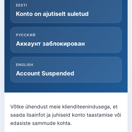
EESTI
Konto on ajutiselt suletud
РУССКИЙ
Аккаунт заблокирован
ENGLISH
Account Suspended
Võtke ühendust meie klienditeenindusega, et
saada lisainfot ja juhiseid konto taastamise või
edasiste sammude kohta.