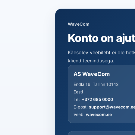
WaveCom
Konto on ajut
Käesolev veebileht ei ole he
klienditeenindusega.
AS WaveCom
Endla 16, Tallinn 10142
Eesti
Tel:
+372 685 0000
E-post:
support@wavecom.e
Veeb:
wavecom.ee