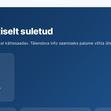
iselt suletud
tkel kättesaadav. Täiendava info saamiseks palume võtta ü
e