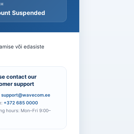
SH
unt Suspended
tamise või edasiste
se contact our
omer support
:
support@wavecom.ee
e:
+372 685 0000
ng hours: Mon–Fri 9:00–