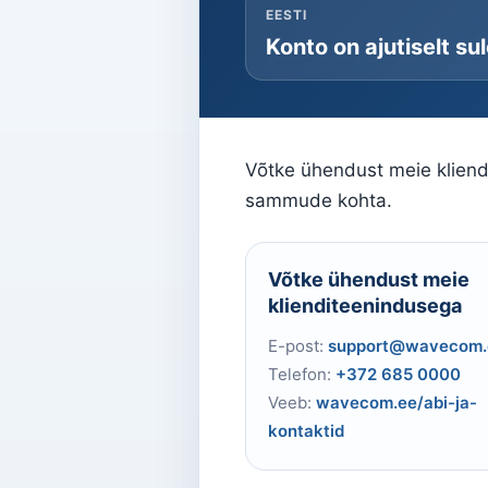
EESTI
Konto on ajutiselt su
Võtke ühendust meie kliendi
sammude kohta.
Võtke ühendust meie
klienditeenindusega
E-post:
support@wavecom.
Telefon:
+372 685 0000
Veeb:
wavecom.ee/abi-ja-
kontaktid