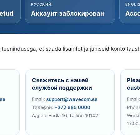
РУССКИЙ
ENGLI
letud
Аккаунт заблокирован
Acco
teenindusega, et saada lisainfot ja juhiseid konto taas
Свяжитесь с нашей
Plea
службой поддержки
cust
ee
Email:
support@wavecom.ee
Email
Телефон:
+372 685 0000
Phon
Адрес: Endla 16, Tallinn 10142
Worki
17:00