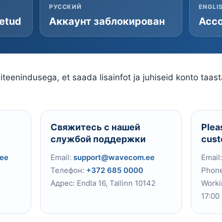
РУССКИЙ
ENGLI
letud
Аккаунт заблокирован
Acco
teenindusega, et saada lisainfot ja juhiseid konto taas
Свяжитесь с нашей
Plea
службой поддержки
cust
ee
Email:
support@wavecom.ee
Email
Телефон:
+372 685 0000
Phon
Адрес: Endla 16, Tallinn 10142
Worki
17:00