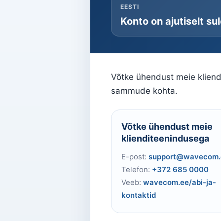
EESTI
Konto on ajutiselt su
Võtke ühendust meie kliendi
sammude kohta.
Võtke ühendust meie
klienditeenindusega
E-post:
support@wavecom.
Telefon:
+372 685 0000
Veeb:
wavecom.ee/abi-ja-
kontaktid