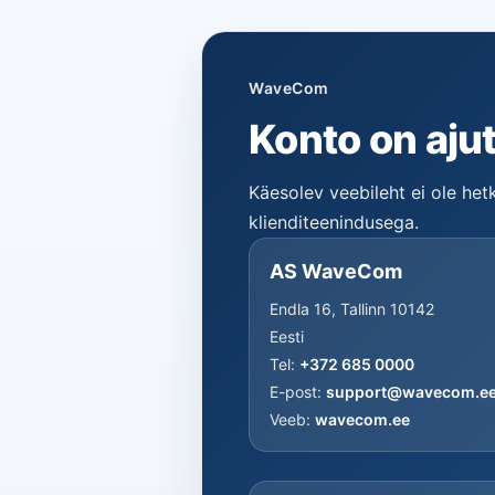
WaveCom
Konto on ajut
Käesolev veebileht ei ole he
klienditeenindusega.
AS WaveCom
Endla 16, Tallinn 10142
Eesti
Tel:
+372 685 0000
E-post:
support@wavecom.e
Veeb:
wavecom.ee