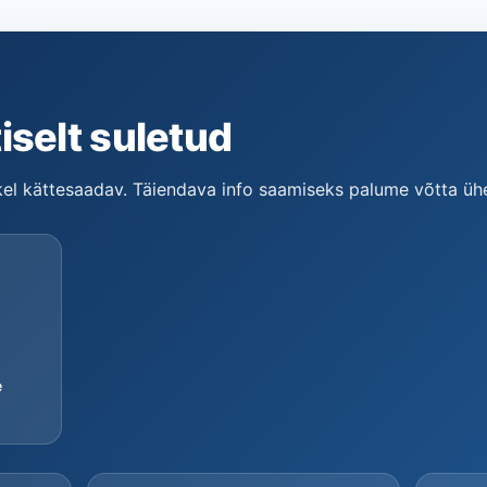
iselt suletud
tkel kättesaadav. Täiendava info saamiseks palume võtta ü
e