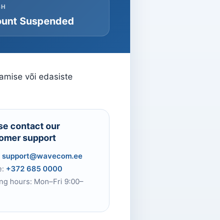
SH
unt Suspended
tamise või edasiste
se contact our
omer support
:
support@wavecom.ee
e:
+372 685 0000
ng hours: Mon–Fri 9:00–