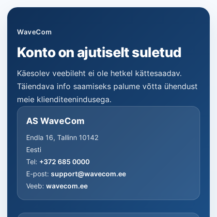
WaveCom
Konto on ajutiselt suletud
Käesolev veebileht ei ole hetkel kättesaadav.
Täiendava info saamiseks palume võtta ühendust
meie klienditeenindusega.
AS WaveCom
Endla 16, Tallinn 10142
Eesti
Tel:
+372 685 0000
E-post:
support@wavecom.ee
Veeb:
wavecom.ee