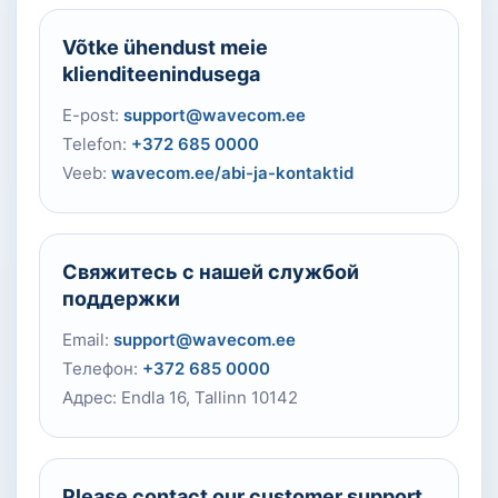
Võtke ühendust meie
klienditeenindusega
E-post:
support@wavecom.ee
Telefon:
+372 685 0000
Veeb:
wavecom.ee/abi-ja-kontaktid
Свяжитесь с нашей службой
поддержки
Email:
support@wavecom.ee
Телефон:
+372 685 0000
Адрес: Endla 16, Tallinn 10142
Please contact our customer support