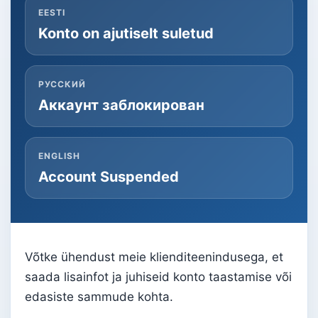
EESTI
Konto on ajutiselt suletud
РУССКИЙ
Аккаунт заблокирован
ENGLISH
Account Suspended
Võtke ühendust meie klienditeenindusega, et
saada lisainfot ja juhiseid konto taastamise või
edasiste sammude kohta.