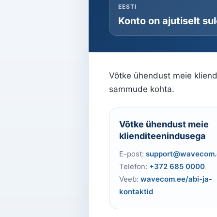
EESTI
Konto on ajutiselt su
Võtke ühendust meie kliendi
sammude kohta.
Võtke ühendust meie
klienditeenindusega
E-post:
support@wavecom.
Telefon:
+372 685 0000
Veeb:
wavecom.ee/abi-ja-
kontaktid