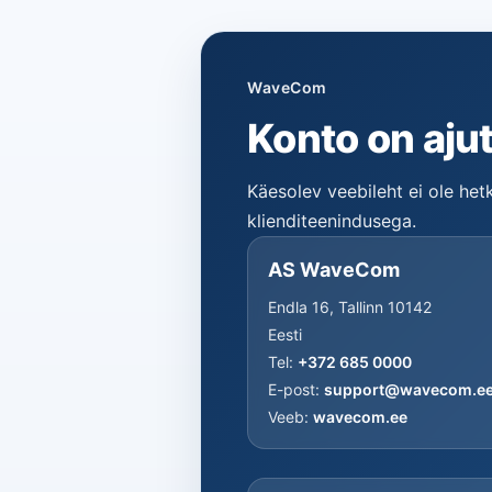
WaveCom
Konto on ajut
Käesolev veebileht ei ole he
klienditeenindusega.
AS WaveCom
Endla 16, Tallinn 10142
Eesti
Tel:
+372 685 0000
E-post:
support@wavecom.e
Veeb:
wavecom.ee