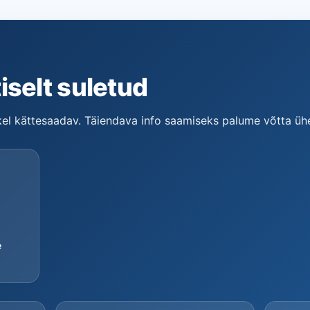
iselt suletud
tkel kättesaadav. Täiendava info saamiseks palume võtta ü
e