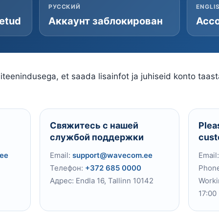
РУССКИЙ
ENGLI
letud
Аккаунт заблокирован
Acco
teenindusega, et saada lisainfot ja juhiseid konto taas
Свяжитесь с нашей
Plea
службой поддержки
cust
ee
Email:
support@wavecom.ee
Email
Телефон:
+372 685 0000
Phon
Адрес: Endla 16, Tallinn 10142
Worki
17:00