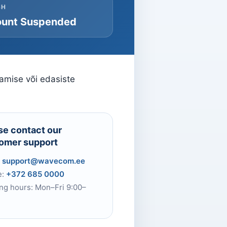
SH
unt Suspended
tamise või edasiste
se contact our
omer support
:
support@wavecom.ee
e:
+372 685 0000
ng hours: Mon–Fri 9:00–